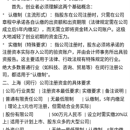
-
首先，创业者必须理解这两个基础概念：
上
认缴制（主流形式）：指股东在公司注册时，只需在公司
*
章程中承诺各自认缴的出资额和出资期限（法律规定需在公司
海
成立后
年内缴足），而无需立即将资金转入公司账户。这极
5
大地减轻了创业初期的资金压力。
闵
实缴制（特殊要求）：指公司注册时，股东必须将承诺的
*
行
注册资本实际存入公司的验资账户，并由会计师事务所出具验
资报告。这主要适用于法律、行政法规有特殊规定的行业。
公
绝大多数普通行业（如科技、咨询、贸易等）在闵行注册公
司，都适用于
认缴制
。
“
”
司
二、上海（闵行）公司注册资金的具体要求
公司
行业类型
注册资本最低要求
实缴要求
备注说明
|
/
|
|
|
|
注
普通有限责任公司
无最低限制
认缴制，
年内缴足
|
|
|
5
册
理论上
元也可注册，但需结合业务实际
|
1
|
股份有限公司
万元人民币
设立时需实缴
以
|
| 500
|
20%
资
上
适用于计划上市、股东众多的大型公司
|
|
外资公司
无统一最低限制
认缴制，
年内缴