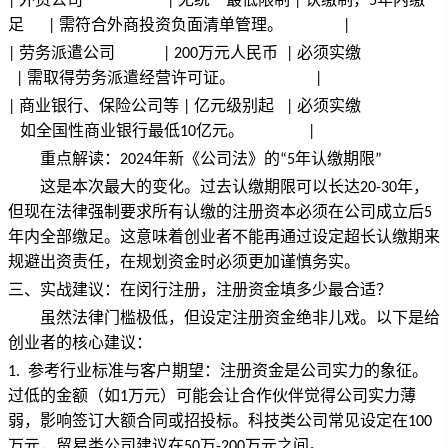
|
|
|
5
金
足
需符合外商投资负面清单管理。
|
|
劳务派遣公司
万元人民币
必须实缴
新
|
| 200
|
需取得劳务派遣经营许可证。
|
|
规
商业银行、保险公司等
亿元级别起
必须实缴
|
|
|
如全国性商业银行最低
亿元。
10
|
详
重点解读：
年新《公司法》的
年认缴期限
2024
“5
”
这是本次最大的变化。过去认缴期限可以长达
年，
20-30
解：
但现在法律强制要求所有认缴的注册资本必须在公司成立后
5
年内全部缴足。这意味着创业者不能再通过设定超长认缴期来
认
规避出资责任，在规划资金时必须更加谨慎务实。
缴
三、实战建议：在闵行注册，注册资金填多少最合适？
虽然法律门槛极低，但设定注册资金绝非儿戏。以下是给
制
创业者的核心建议：
参考行业标准与客户期望：注册资金是公司实力的象征。
1.
下
过低的金额（如
万元）可能会让合作伙伴觉得公司实力薄
1
弱，影响签订大额合同或招投标。科技类公司常见设定在
如
100
万元，贸易类公司建议在
万
万元之间。
50
-200