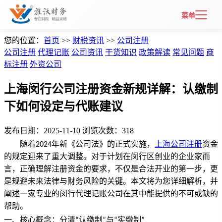
菜单
您的位置：
首页
>>
财税资讯
>>
公司注册
旌
公司注册
代理记账
公司资讯
干货知识
政策解读
常见问题
商
沃
标注册
外资公司
上海闵行公司注册资金新规详解：认缴制
财
下如何设定与代账建议
务
发布日期：2025-11-10
浏览次数：318
财
随着
年新《公司法》的正式实施，
上海公司注册
资金
2024
税
的规定迎来了重大调整。对于计划在闵行区创业的企业家而
言，正确理解注册资金的要求，不仅是合法开业的第一步，更
资
是规避未来法律与财务风险的关键。本文将为您详细解析，并
阐述一家专业的闵行代理记账公司在其中能提供的不可或缺的
讯
帮助。
一、核心概念：分清
认缴制
与
实缴制
“
”
“
”