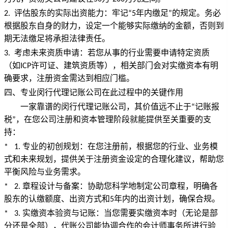
何
评估股东的实际出资能力：牢记
年内缴足
的规定。务必
2.
“5
”
根据股东自身的财力，设定一个能够实际缴纳的金额，否则到
设
期无法缴足将承担法律责任。
考虑未来资质申请：若您从事的行业需要申请特定资质
3.
定
（如
许可证、建筑资质等），相关部门会对实缴资本有明
ICP
确要求，注册资金需达到相应门槛。
与
四、专业闵行代理记账公司在此过程中的关键作用
代
一家靠谱的闵行代理记账公司，其价值远不止于
记账报
“
税
，在您公司注册和资本管理阶段就能提供至关重要的支
”
账
持：
专业的初创规划：在您注册前，根据您的行业、业务模
* 1.
建
式和未来规划，提供关于注册资金设定的合理化建议，帮助您
平衡风险与业务需求。
议
章程设计与备案：协助您科学地制定公司章程，明确各
* 2.
股东的认缴额度、出资方式和
年内的出资计划，确保合规。
5
实缴资本验资与记账：当您需要实缴资本时（无论是部
* 3.
分还是全部），代账公司能协调合作的会计师事务所进行验