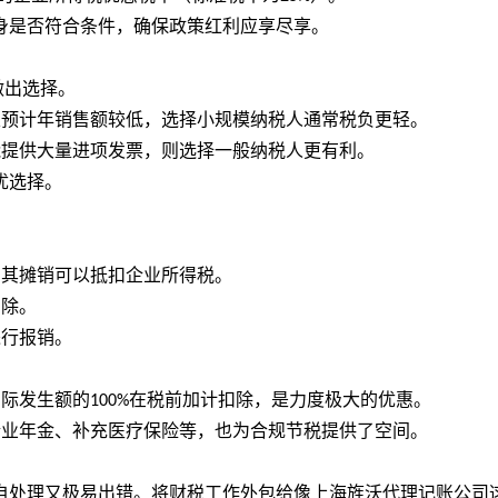
身是否符合条件，确保政策红利应享尽享。
做出选择。
且预计年销售额较低，选择小规模纳税人通常税负更轻。
能提供大量进项发票，则选择一般纳税人更有利。
优选择。
，其摊销可以抵扣企业所得税。
扣除。
进行报销。
实际发生额的
在税前加计扣除，是力度极大的优惠。
100%
企业年金、补充医疗保险等，也为合规节税提供了空间。
自处理又极易出错。将财税工作外包给像上海旌沃代理记账公司