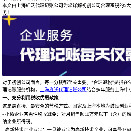
本文由上海旌沃代理记账公司为您详解初创公司合理避税的5
务！
对于初创公司而言，每一分钱都至关重要。
合理避税
是指在
“
”
理记账服务机构，
上海旌沃代理记账公司
结合多年服务上海中
一、充分利用税收优惠政策
这是最直接、最安全的节税方式。国家及上海本地为鼓励创业
小微企业普惠性税收减免：对月销售额
万元以下（含）的
-
10
纳企业所得税。
高新技术企业认定：一旦被认定为高新技术企业，可享受
-
15%