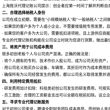
上海旌沃代理记账公司提示：创业者应第一时间了解并判断自
二、合理选择纳税人身份
公司在成立初期，需要在
小规模纳税人
和
一般纳税人
之间
“
”
“
”
如果您的客户多为个人或小企业，不需要增值税专用发票，
-
如果您的客户多为大公司，需要抵扣进项税，且上游供应商
-
专业的
代理记账
机构能在公司设立时就为您进行测算，做出最
三、将资产用于公司成本费用
很多初创老板个人与公司资产混淆。正确的做法是：
将个人拥有的专利、技术作价入股公司，成为公司无形资产
-
用公司名义购买办公设备、车辆等，其折旧可作为成本费用
-
确保所有为公司经营发生的费用，都以公司名义取得发票并
-
四、利用特定费用抵扣
研发费用加计扣除：科技类初创公司发生的研发费用，可按
-
员工激励：合理的工资薪金支出可以全额在税前扣除。设立
-
五、寻求专业代理记账服务
对于初创公司来说，聘请全职财务团队成本高昂，而创始人亲