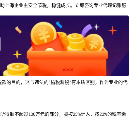
帮助上海企业主安全节税，稳健成长。立即咨询专业代理记账服
税款的目的，这与违法的
偷税漏税
有本质区别。作为专业的代
“
”
税所得额不超过
万元的部分，减按
计入，按
的税率缴
100
25%
20%