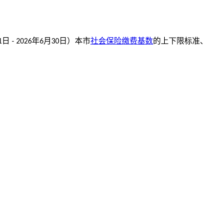
日
年
月
日）本市
社会保险缴费基数
的上下限标准、
1
- 2026
6
30