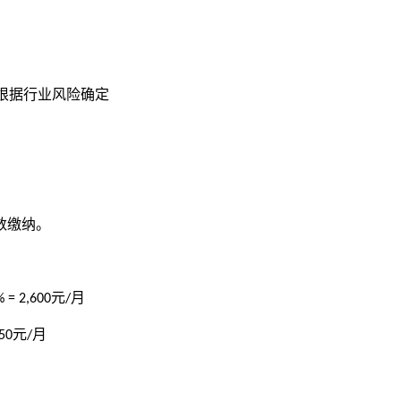
根据行业风险确定
数缴纳。
元
月
% = 2,600
/
元
月
050
/