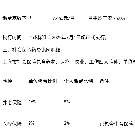
元
月
月平均工资
缴费基数下限
7,460
/
× 60%
执行时间：
上述标准自
年
月
日起正式执行。
2025
7
1
三、社会保险缴费比例明细
上海市社会保险包含养老、医疗、失业、工伤四大险种，单位
险种
单位缴费比例
个人缴费比例
备注
16%
8%
养老保险
9%
2%
医疗保险
已包含生育保险