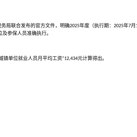
税务局联合发布的官方文件，明确
年度（执行期：
年
月
2025
2025
7
位及参保人员准确执行。
城镇单位就业人员月平均工资
元计算得出。
”12,434