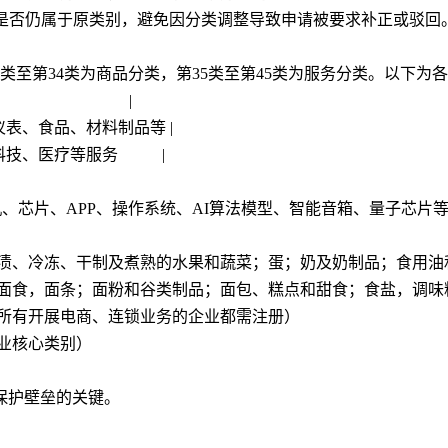
目是否仍属于原类别，避免因分类调整导致申请被要求补正或驳回
1类至第34类为商品分类，第35类至第45类为服务分类。以下为
内容概览 |
仪表、食品、材料制品等 |
育、科技、医疗等服务 |
机、芯片、APP、操作系统、AI算法模型、智能音箱、量子芯片
腌渍、冷冻、干制及煮熟的水果和蔬菜；蛋；奶及奶制品；食用油
式面食，面条；面粉和谷类制品；面包、糕点和甜食；食盐，调味
乎所有开展电商、连锁业务的企业都需注册）
行业核心类别）
保护壁垒的关键。