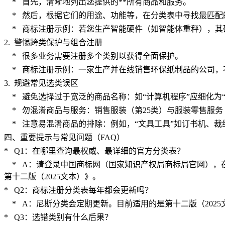
* 首先，清晰地列出您提供的**所有商品和服务。
* 然后，根据它们的用途、功能等，在分类表中寻找最匹配
* 商标注册示例：若您生产智能硬件（如智能体重秤），其硬
2. 警惕跨类保护与组合注册
* 很多业务需要注册多个类别以获得全面保护。
* 商标注册示例：一家生产并在线销售环保纸制品的公司，不
3. 规避常见选类误区
* 避免选择过于宽泛的商品名称：如“计算机程序”应细化为“
* 勿混淆商品与服务：销售服装（第25类）与服装零售服务
* 注意易混淆商品的排除：例如，“文具工具”如订书机、裁纸
四、重要提示与常见问题（
FAQ）
* Q1：在哪里查询最权威、最详细的官方分类表？
* A：请登录中国商标网（国家知识产权局商标局官网），在
第十二版（2025文本）》。
* Q2：商标注册分类表每年都会更新吗？
* A：尼斯分类会定期更新。目前适用的是第十二版（2025
* Q3：选错类别有什么后果？