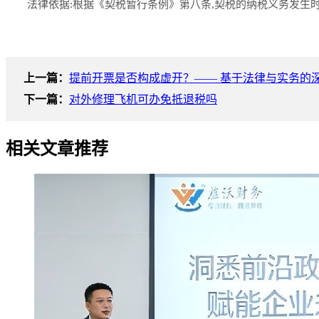
法律依据:根据《契税暂行条例》第八条,契税的纳税义务发生
上一篇：
提前开票是否构成虚开？—— 基于法律与实务的
下一篇：
对外修理飞机可办免抵退税吗
相关文章推荐