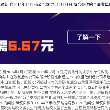
知,自2015年1月1日起至2017年12月31日,符合条件的企
自2015年1月1日起至2017年12月31日,符合条件的企事业单
体存续并在改制后的公司中所持股份比例超过75%的,且改制后公司承
中出资(股权、股份)比例超过50%的,则改制后企业承受原事业单位
屋权属时,可以免征契税;公司分立为两个或两个以上与原公司投资主体
债务的土地、房屋权属,免征契税;非债权人承受破产企业土地、房屋权
%-5%,一般取3%为了支持房地产业,政府对一般商品房减半收税,对商
1%的契税;建筑面积在90-144平米的,交纳总房款1.5%的契税.建筑
条,契税的纳税义务发生时间,为纳税人签订土地、房屋权属转移合同