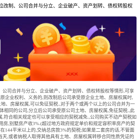
事业单位改制、公司合并与分立、企业破产、资产划转、债权转股权
位改制、公司合并与分立、企业破产、资产划转、债权转股权等情形,可享
继原企业权利、义务的,则改制后公司承受原企业土地、房屋权属时,
土地、房屋权属,可以免征契税.,对于两个或两个以上的公司合并为一
相同的公司,分立后公司承受原公司土地、房屋权属,免征契税.,此
属,符合相关规定也可以享受相应的契税减免.,公司购买不动产契税如
业用房,别墅房产收3%.(超过地方政府规定单价和规定容积率房产的契
面积在144平米以上的,交纳总房款3%的契税;如果是二套房的话,不管面
的当天,或者纳税人取得其他具有土地、房屋权属转移合同性质凭证的