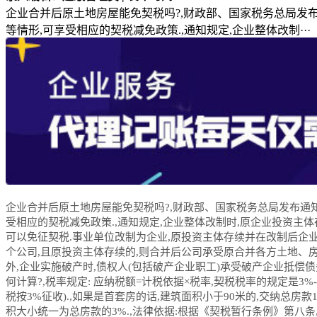
企业合并后原土地房屋能免契税吗?,财政部、国家税务总局发布通
等情形,可享受相应的契税减免政策.,通知规定,企业整体改制···
企业合并后原土地房屋能免契税吗?,财政部、国家税务总局发布通知,
受相应的契税减免政策.,通知规定,企业整体改制时,原企业投资主
可以免征契税.事业单位改制为企业,原投资主体存续并在改制后企业
个公司,且原投资主体存续的,则合并后公司承受原合并各方土地、房
外,企业实施破产时,债权人(包括破产企业职工)承受破产企业抵偿
何计算?,税率规定: 应纳税额=计税依据×税率,契税税率的规定是3
税按3%征收).,如果是首套房的话,建筑面积小于90米的,交纳总房款
积大小统一为总房款的3%.,法律依据:根据《契税暂行条例》第八