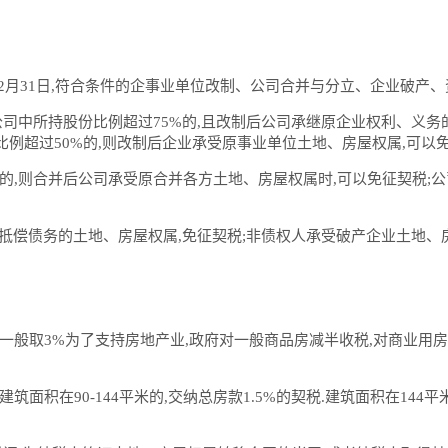
7年12月31日,符合条件的企事业单位改制、公司合并与分立、企业破
司中所持股份比例超过75%的,且改制后公司承继原企业权利、义务
比例超过50%的,则改制后企业承受原事业单位土地、房屋权属,可以免
的,则合并后公司承受原合并各方土地、房屋权属时,可以免征契税;
业抵偿债务的土地、房屋权属,免征契税;非债权人承受破产企业土地、
5%,一般取3%为了支持房地产业,政府对一般商品房减半收税,对商业用
建筑面积在90-144平米的,交纳总房款1.5%的契税.建筑面积在14