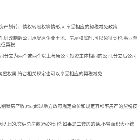
产、资产划转、债权转股权等情形,可享受相应的契税减免政策.
的,则改制后公司承受原企业土地、房屋权属时,可以免征契税.事业单
征契税.
公司分立为两个或两个以上与原公司投资主体相同的公司,分立后公司
房屋权属,符合相关规定也可以享受相应的契税减免.
房,别墅房产收3%.(超过地方政府规定单价和规定容积率房产的契税按
4平米以上的,交纳总房款3%的契税;如果是二套房的话,不管面积大小统